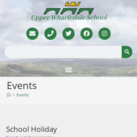
Upper Wharfedale School
Events
>
Events
School Holiday